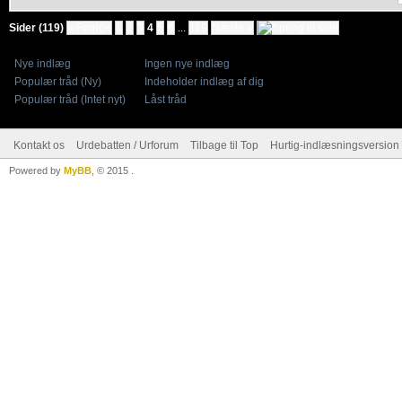
Sider (119)
« Forrige
1
2
3
4
5
6
...
119
Næste »
Nye indlæg
Ingen nye indlæg
Populær tråd (Ny)
Indeholder indlæg af dig
Populær tråd (Intet nyt)
Låst tråd
Kontakt os
Urdebatten / Urforum
Tilbage til Top
Hurtig-indlæsningsversion 
Powered by
MyBB
, © 2015
.