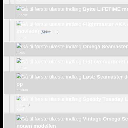
Loncar
Bytte LIFETIME m
Loncar
Flightmaster AKA 
indviede)
(Sider:
1
2
)
Loncar
Omega Seamaster
frixus
Lidt overvurderet
Loncar
Løst: Seamaster de
op
nexium
Speedy Tuesday Li
3
4
...
7
)
KimT
Vintage Omega Se
nogen modellen