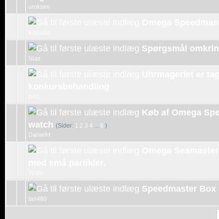
uroksen
Omega Speedmaster
Konaldo
Spørgsmål omkrin
Niaz
Uhrmageriet er ta
konkursbehandling
llr01
Køb af Omega Sp
watch
(Sider:
1
2
3
4
...
6
)
DanielH
Omega Seamaster
med små partikler.
Yoshi
Speedmaster Box
Ian480