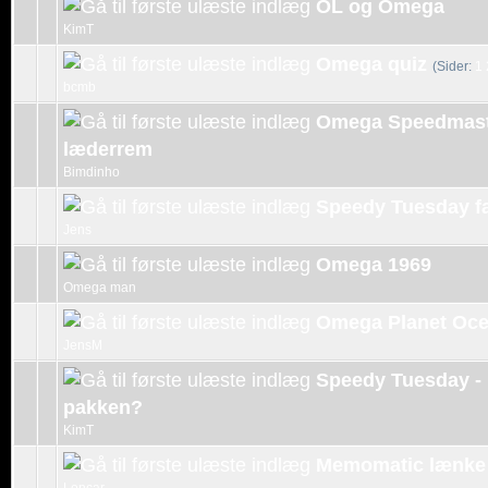
OL og Omega
KimT
Omega quiz
(Sider:
1
bcmb
Omega Speedmaster
læderrem
Bimdinho
Speedy Tuesday f
Jens
Omega 1969
Omega man
Omega Planet Ocea
JensM
Speedy Tuesday - 
pakken?
KimT
Memomatic lænke