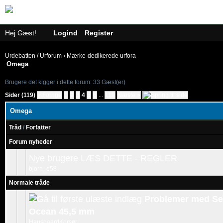
Hej Gæst!
Logind
Register
Urdebatten / Urforum
›
Mærke-dedikerede urfora
Omega
Brugere det kigger i dette forum: 33 Gæst(er)
Sider (119)
« Forrige
1
2
3
4
5
6
...
119
Næste »
Omega
Tråd
/
Forfatter
Forum nyheder
Nye brugere LÆS DETTE - REGLER
bjorn_e58
Normale tråde
Problemer med Se
Ocean 45,5 mm
HausgaardKorsør