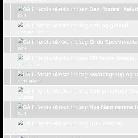
Den "bedre" halvd
KimT
Køb og garanti.
HausgaardKorsør
Er du Speedmaste
KimT
Mit første Omega..
Emancipator
Swatchgroup og 
stenstrupigen
Køb af vintage Se
Churchill
Nye Nato remme f
KimT
DOT over 90
Loncar