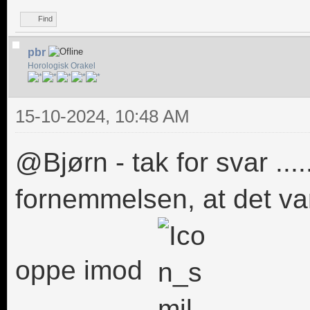
Find
pbr
Horologisk Orakel
15-10-2024, 10:48 AM
@Bjørn - tak for svar ....
fornemmelsen, at det var
oppe imod