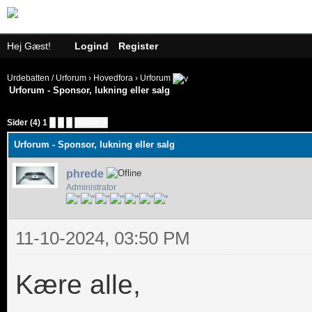
Hej Gæst!
Logind
Register
Urdebatten / Urforum
›
Hovedfora
›
Urforum
Urforum - Sponsor, lukning eller salg
Sider (4)
1
2
3
4
Næste »
Urforum - Sponsor, lukning eller salg
phrede
Administrator
11-10-2024, 03:50 PM
Kære alle,