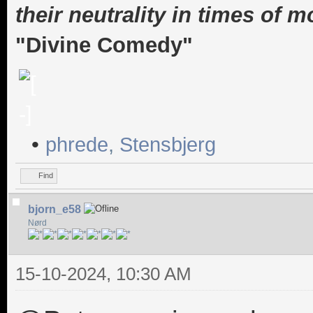
their neutrality in times of m
"Divine Comedy"
•
phrede
,
Stensbjerg
Find
bjorn_e58
Nørd
15-10-2024, 10:30 AM