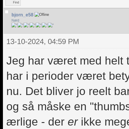
Find
bjorn_e58
Nørd
13-10-2024, 04:59 PM
Jeg har været med helt ti
har i perioder været bety
nu. Det bliver jo reelt ba
og så måske en "thumbs
ærlige - der
er
ikke mege