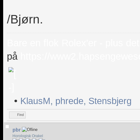
/Bjørn.
Bare en flok Rolex'er - plus det
på
https://www2.hapsengewese
•
KlausM
,
phrede
,
Stensbjerg
Find
pbr
Horologisk Orakel