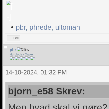
•
pbr
,
phrede
,
ultoman
Find
pbr
Horologisk Orakel
14-10-2024, 01:32 PM
bjorn_e58 Skrev:
Men hvad skal vi gøre? 