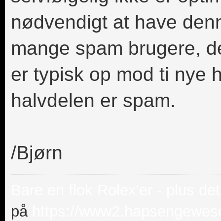
nødvendigt at have denn
mange spam brugere, der
er typisk op mod ti nye
halvdelen er spam.
/Bjørn
Bare en flok Rolex'er - plus det
på
https://www2.hapsengewese