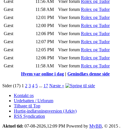
Gæst
11:56 AM
Viser forum
Rolex og Tudor
Gæst
11:58 AM
Viser forum
Rolex og Tudor
Gæst
12:01 PM
Viser forum
Rolex og Tudor
Gæst
12:00 PM
Viser forum
Rolex og Tudor
Gæst
12:06 PM
Viser forum
Rolex og Tudor
Gæst
12:07 PM
Viser forum
Rolex og Tudor
Gæst
12:05 PM
Viser forum
Rolex og Tudor
Gæst
12:06 PM
Viser forum
Rolex og Tudor
Gæst
11:58 AM
Viser forum
Rolex og Tudor
Hvem var online i dag
|
Genindlæs denne side
Sider (17)
1
2
3
4
5
...
17
Næste »
Kontakt os
Urdebatten / Urforum
Tilbage til Top
Hurtig-indlæsningsversion (Arkiv)
RSS Syndication
Aktuel tid:
07-08-2026,12:09 PM
Powered by
MyBB
, © 2015
.