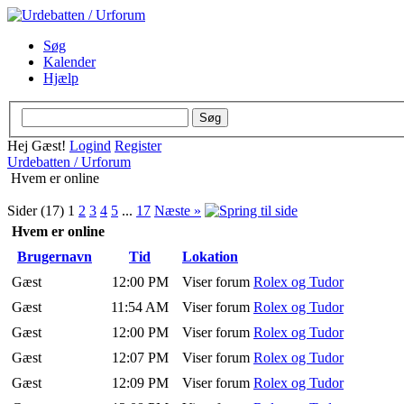
Søg
Kalender
Hjælp
Hej Gæst!
Logind
Register
Urdebatten / Urforum
Hvem er online
Sider (17)
1
2
3
4
5
...
17
Næste »
Hvem er online
Brugernavn
Tid
Lokation
Gæst
12:00 PM
Viser forum
Rolex og Tudor
Gæst
11:54 AM
Viser forum
Rolex og Tudor
Gæst
12:00 PM
Viser forum
Rolex og Tudor
Gæst
12:07 PM
Viser forum
Rolex og Tudor
Gæst
12:09 PM
Viser forum
Rolex og Tudor