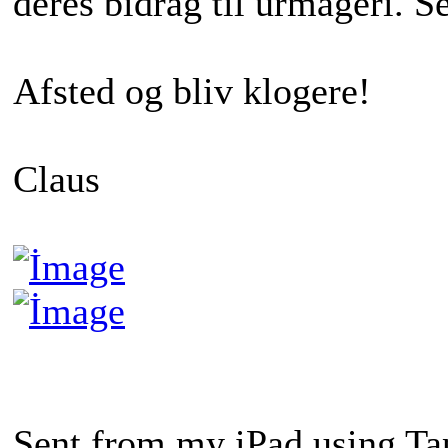
deres bidrag til urmageri. S
Afsted og bliv klogere!
Claus
Sent from my iPad using Ta