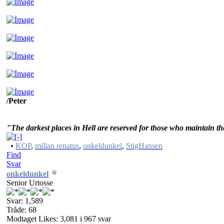
/Peter
"The darkest places in Hell are reserved for those who maintain thei
•
KOP
,
millan renatus
,
onkeldunkel
,
StigHansen
Find
Svar
onkeldunkel
Senior Urtosse
Svar: 1,589
Tråde: 68
Modtaget Likes: 3,081 i 967 svar