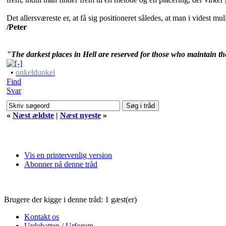
Det allersværeste er, at få sig positioneret således, at man i videst m
/Peter
"The darkest places in Hell are reserved for those who maintain thei
•
onkeldunkel
Find
Svar
«
Næst ældste
|
Næst nyeste
»
Vis en printervenlig version
Abonner på denne tråd
Brugere der kigge i denne tråd: 1 gæst(er)
Kontakt os
Urdebatten / Urforum