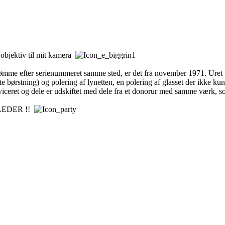
t objektiv til mit kamera
dømme efter serienummeret samme sted, er det fra november 1971. Uret v
ørstning) og polering af lynetten, en polering af glasset der ikke kunn
viceret og dele er udskiftet med dele fra et donorur med samme værk, som
 BILLEDER !!