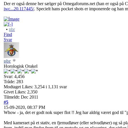
Der er også denne her sælger på Omegaforums.net (han er også på C24).
iwc...20.117445/
. Specielt hans pocket shots er imponerede og han mat
•
pbr
Find
Svar
pbr
Horologisk Orakel
Svar: 4,456
Tråde: 283
Modtaget Likes: 3,254 i 1,131 svar
Givet Likes: 2,350
Tilmeldt: Dec 2011
#5
15-09-2020, 08:37 PM
Whow - ja, det er godt nok super flot !! Jeg har aldrig været god ti
Med kameraet på et stativ, en fjernudløser (eller selvudløser) og så p
frem, indtil man finder frem til en metode og en placering, der virker