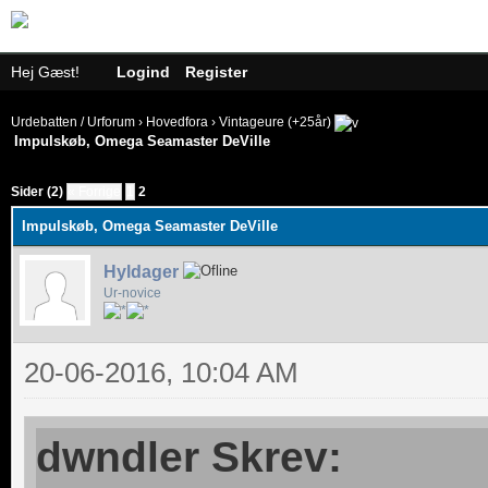
Hej Gæst!
Logind
Register
Urdebatten / Urforum
›
Hovedfora
›
Vintageure (+25år)
Impulskøb, Omega Seamaster DeVille
Sider (2)
« Forrige
1
2
Impulskøb, Omega Seamaster DeVille
Hyldager
Ur-novice
20-06-2016, 10:04 AM
dwndler Skrev: