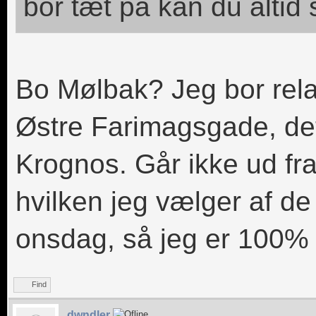
bor tæt på kan du altid 
Bo Mølbak? Jeg bor relat
Østre Farimagsgade, det
Krognos. Går ikke ud fra
hvilken jeg vælger af de
onsdag, så jeg er 100% s
Find
dwndler