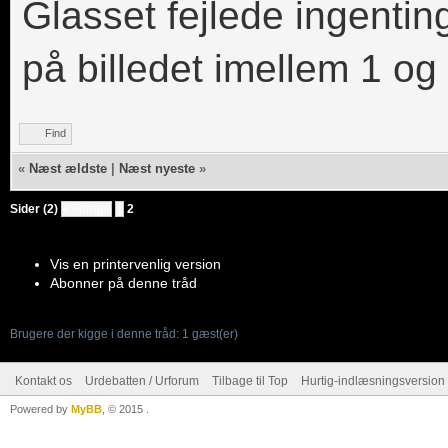
Glasset fejlede ingenti
på billedet imellem 1 og 
Find
«
Næst ældste
|
Næst nyeste
»
Sider (2)
« Forrige
1
2
Vis en printervenlig version
Abonner på denne tråd
Brugere der kigge i denne tråd: 1 gæst(er)
Kontakt os
Urdebatten / Urforum
Tilbage til Top
Hurtig-indlæsningsversion 
Powered by
MyBB
, © 2015
.