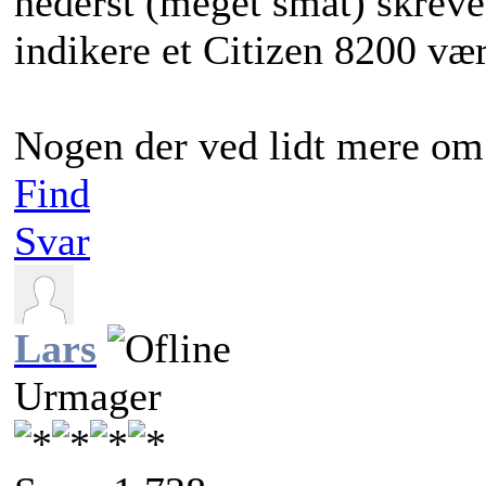
nederst (meget småt) skrev
indikere et Citizen 8200 vær
Nogen der ved lidt mere om 
Find
Svar
Lars
Urmager