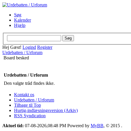
Søg
Kalender
Hjælp
Hej Gæst!
Logind
Register
Urdebatten / Urforum
Board besked
Urdebatten / Urforum
Den valgte tråd findes ikke.
Kontakt os
Urdebatten / Urforum
Tilbage til Top
Hurtig-indlæsningsversion (Arkiv)
RSS Syndication
Aktuel tid:
07-08-2026,08:48 PM
Powered by
MyBB
, © 2015
.