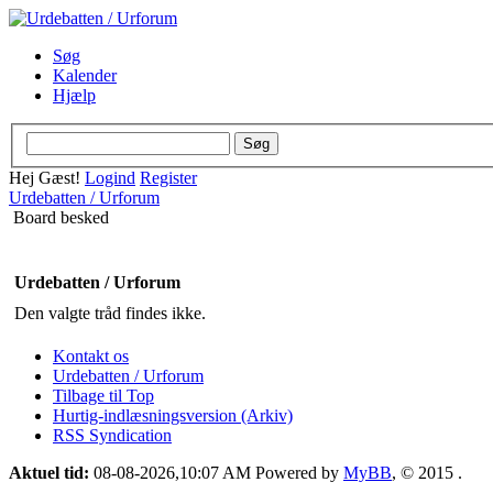
Søg
Kalender
Hjælp
Hej Gæst!
Logind
Register
Urdebatten / Urforum
Board besked
Urdebatten / Urforum
Den valgte tråd findes ikke.
Kontakt os
Urdebatten / Urforum
Tilbage til Top
Hurtig-indlæsningsversion (Arkiv)
RSS Syndication
Aktuel tid:
08-08-2026,10:07 AM
Powered by
MyBB
, © 2015
.