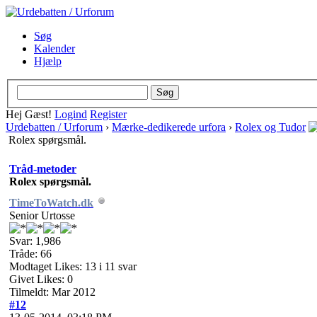
Søg
Kalender
Hjælp
Hej Gæst!
Logind
Register
Urdebatten / Urforum
›
Mærke-dedikerede urfora
›
Rolex og Tudor
Rolex spørgsmål.
Tråd-metoder
Rolex spørgsmål.
TimeToWatch.dk
Senior Urtosse
Svar: 1,986
Tråde: 66
Modtaget Likes: 13 i 11 svar
Givet Likes: 0
Tilmeldt: Mar 2012
#12