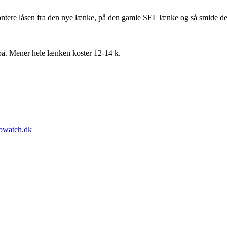
 montere låsen fra den nye lænke, på den gamle SEL lænke og så smide d
e på. Mener hele lænken koster 12-14 k.
towatch.dk