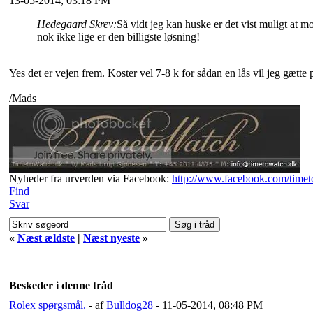
13-05-2014, 03:18 PM
Hedegaard Skrev:
Så vidt jeg kan huske er det vist muligt at
nok ikke lige er den billigste løsning!
Yes det er vejen frem. Koster vel 7-8 k for sådan en lås vil jeg gætt
/Mads
Nyheder fra urverden via Facebook:
http://www.facebook.com/time
Find
Svar
«
Næst ældste
|
Næst nyeste
»
Beskeder i denne tråd
Rolex spørgsmål.
- af
Bulldog28
- 11-05-2014, 08:48 PM