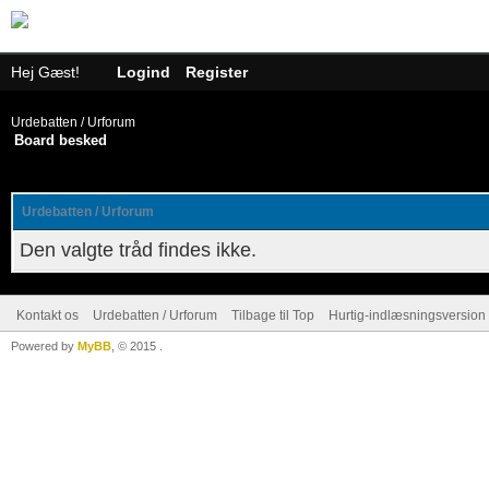
Hej Gæst!
Logind
Register
Urdebatten / Urforum
Board besked
Urdebatten / Urforum
Den valgte tråd findes ikke.
Kontakt os
Urdebatten / Urforum
Tilbage til Top
Hurtig-indlæsningsversion 
Powered by
MyBB
, © 2015
.