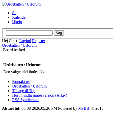
Søg
Kalender
Hjælp
Hej Gæst!
Logind
Register
Urdebatten / Urforum
Board besked
Urdebatten / Urforum
Den valgte tråd findes ikke.
Kontakt os
Urdebatten / Urforum
Tilbage til Top
Hurtig-indlæsningsversion (Arkiv)
RSS Syndication
Aktuel tid:
06-08-2026,05:26 PM
Powered by
MyBB
, © 2015
.