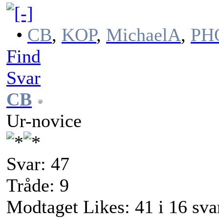
•
CB
,
KOP
,
MichaelA
,
PH
Find
Svar
CB
Ur-novice
Svar: 47
Tråde: 9
Modtaget Likes: 41 i 16 sva