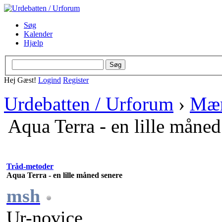
Søg
Kalender
Hjælp
Hej Gæst!
Logind
Register
Urdebatten / Urforum
›
Mær
Aqua Terra - en lille måned
Tråd-metoder
Aqua Terra - en lille måned senere
msh
Ur-novice