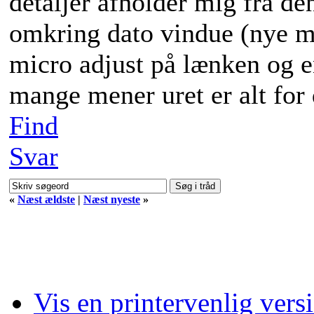
detaljer afholder mig fra den
omkring dato vindue (nye mo
micro adjust på lænken og en
mange mener uret er alt for 
Find
Svar
«
Næst ældste
|
Næst nyeste
»
Vis en printervenlig vers