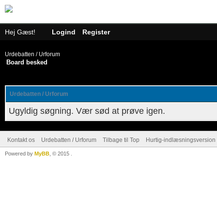
Hej Gæst!
Logind
Register
Urdebatten / Urforum
Board besked
Urdebatten / Urforum
Ugyldig søgning. Vær sød at prøve igen.
Kontakt os
Urdebatten / Urforum
Tilbage til Top
Hurtig-indlæsningsversion 
Powered by
MyBB
, © 2015
.