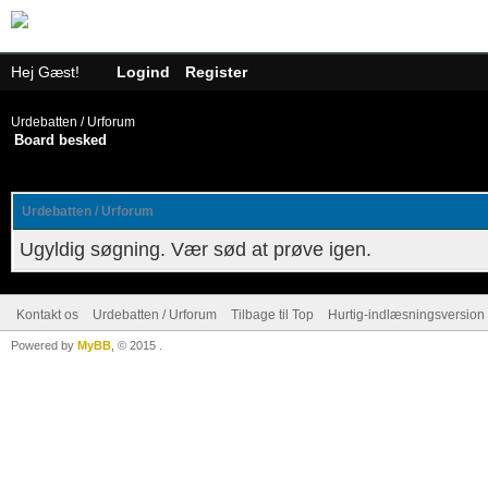
Hej Gæst!
Logind
Register
Urdebatten / Urforum
Board besked
Urdebatten / Urforum
Ugyldig søgning. Vær sød at prøve igen.
Kontakt os
Urdebatten / Urforum
Tilbage til Top
Hurtig-indlæsningsversion 
Powered by
MyBB
, © 2015
.