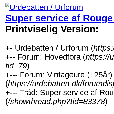
Super service af Rouge
Printviselig Version:
+- Urdebatten / Urforum (
https
+-- Forum: Hovedfora (
https://
fid=79
)
+--- Forum: Vintageure (+25år)
(
https://urdebatten.dk/forumdi
+--- Tråd: Super service af R
(
/showthread.php?tid=83378
)