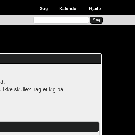
Søg
Kalender
Hjælp
nd.
u ikke skulle? Tag et kig på