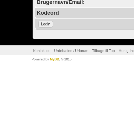
Brugernavn/Email:
Kodeord
Kontakt os
Urdebatten / Urforum
Tilbage til Top
Hurtig-in
Powered by
MyBB
, © 2015
.