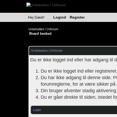
Hej Gæst!
Logind
Register
Urdebatten / Urforum
Board besked
Urdebatten / Urforum
Du er ikke logget ind eller har adgang ti
Du er ikke logget ind eller registrere
Du har ikke adgang til denne side. Prø
forumreglerne, for at være sikker på
Din bruger afventer stadig aktivering 
Du er gået direkte til siden, istedet fo
Login