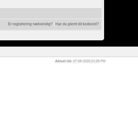
Er registrering nødvendig?
|
Har du glemt dit kodeord?
Aktuel tid:
07-08-2026,01:08 PM