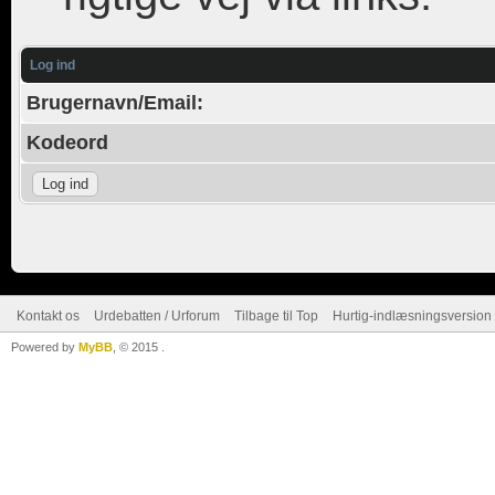
Log ind
Brugernavn/Email:
Kodeord
Kontakt os
Urdebatten / Urforum
Tilbage til Top
Hurtig-indlæsningsversion 
Powered by
MyBB
, © 2015
.