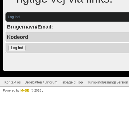
Log ind
Brugernavn/Email:
Kodeord
Kontakt os
Urdebatten / Urforum
Tilbage til Top
Hurtig-indlæsningsversion 
Powered by
MyBB
, © 2015
.