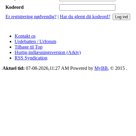
Kodeord
Er registrering nødvendig?
|
Har du glemt dit kodeord?
Kontakt os
Urdebatten / Urforum
Tilbage til Top
Hurtig-indlæsningsversion (Arkiv)
RSS Syndication
Aktuel tid:
07-08-2026,11:27 AM
Powered by
MyBB
, © 2015
.