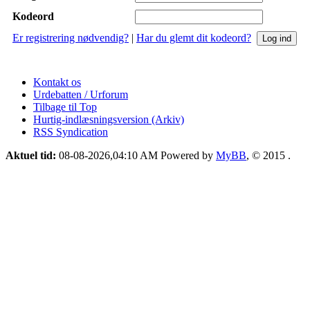
Kodeord
Er registrering nødvendig?
|
Har du glemt dit kodeord?
Kontakt os
Urdebatten / Urforum
Tilbage til Top
Hurtig-indlæsningsversion (Arkiv)
RSS Syndication
Aktuel tid:
08-08-2026,04:10 AM
Powered by
MyBB
, © 2015
.