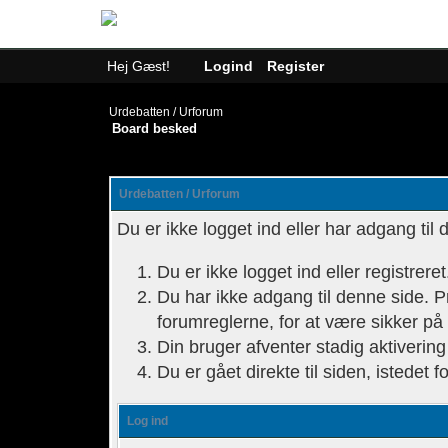
Hej Gæst!
Logind
Register
Urdebatten / Urforum
Board besked
Urdebatten / Urforum
Du er ikke logget ind eller har adgang ti
Du er ikke logget ind eller registrere
Du har ikke adgang til denne side. Pr
forumreglerne, for at være sikker på
Din bruger afventer stadig aktivering 
Du er gået direkte til siden, istedet f
Log ind