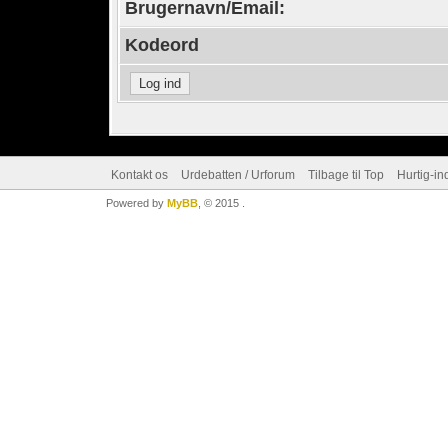
Brugernavn/Email:
Kodeord
Kontakt os
Urdebatten / Urforum
Tilbage til Top
Hurtig-in
Powered by
MyBB
, © 2015
.