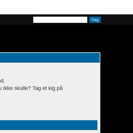
Søg
Kalender
Hjælp
nd.
u ikke skulle? Tag et kig på