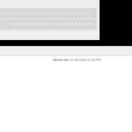
Er registrering nødvendig?
|
Har du glemt dit kodeord?
Aktuel tid:
07-08-2026,12:18 PM