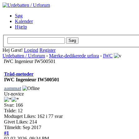
Søg
Kalender
Hjælp
Hej Gæst!
Logind
Register
Urdebatten / Urforum
›
Mærke-dedikerede urfora
›
IWC
IWC Ingenieur IW500501
Tråd-metoder
IWC Ingenieur IW500501
aammat
Ur-novice
Svar: 166
Tråde: 12
Modtaget Likes: 162 i 77 svar
Givet Likes: 214
Tilmeldt: Sep 2017
#1
02-02-2026, 09:34 PM