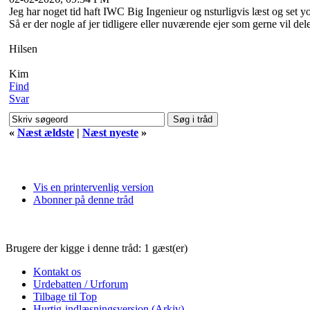
Jeg har noget tid haft IWC Big Ingenieur og nsturligvis læst og set yo
Så er der nogle af jer tidligere eller nuværende ejer som gerne vil dele 
Hilsen
Kim
Find
Svar
«
Næst ældste
|
Næst nyeste
»
Vis en printervenlig version
Abonner på denne tråd
Brugere der kigge i denne tråd: 1 gæst(er)
Kontakt os
Urdebatten / Urforum
Tilbage til Top
Hurtig-indlæsningsversion (Arkiv)